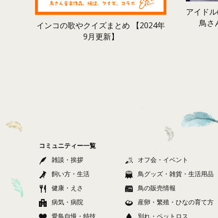
アイドル(
鳥さ
インコの歌やクイズまとめ 【2024年
9月更新】
コミュニティー一覧
雑談・挨拶
オフ会・イベント
飼い方・生活
鳥グッズ・雑貨・生活用品
健康・えさ
鳥の販売情報
病気・病院
産卵・繁殖・ひなの育て方
愛鳥自慢・特技
別れ・ペットロス