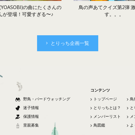
鳥の声あてクイズ第2弾 
YOASOBI)の曲にたくさんの
す。。。
んが登場！可愛すぎる〜♪
とりっち企画一覧
コンテンツ
野鳥・バードウォッチング
トップページ
鳥
迷子情報
とりっちとは？
と
保護情報
メンバーリスト
メ
里親募集
鳥図鑑
よ