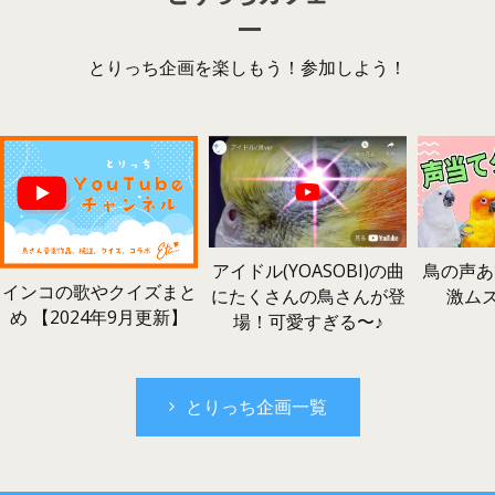
とりっち企画を楽しもう！参加しよう！
鳥の声あ
アイドル(YOASOBI)の曲
インコの歌やクイズまと
激ム
にたくさんの鳥さんが登
め 【2024年9月更新】
場！可愛すぎる〜♪
とりっち企画一覧