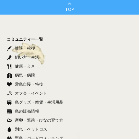
TOP
コミュニティー一覧
雑談・挨拶
飼い方・生活
健康・えさ
病気・病院
愛鳥自慢・特技
オフ会・イベント
鳥グッズ・雑貨・生活用品
鳥の販売情報
産卵・繁殖・ひなの育て方
別れ・ペットロス
野鳥・バードウォッチング