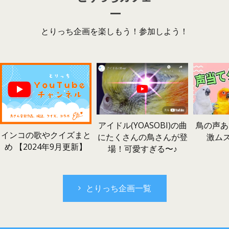
とりっち企画を楽しもう！参加しよう！
鳥の声あ
アイドル(YOASOBI)の曲
インコの歌やクイズまと
激ム
にたくさんの鳥さんが登
め 【2024年9月更新】
場！可愛すぎる〜♪
とりっち企画一覧