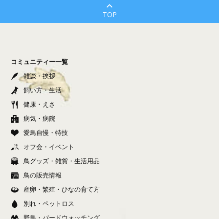
TOP
コミュニティー一覧
雑談・挨拶
飼い方・生活
健康・えさ
病気・病院
愛鳥自慢・特技
オフ会・イベント
鳥グッズ・雑貨・生活用品
鳥の販売情報
産卵・繁殖・ひなの育て方
別れ・ペットロス
野鳥・バードウォッチング