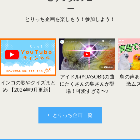
とりっち企画を楽しもう！参加しよう！
鳥の声あ
アイドル(YOASOBI)の曲
インコの歌やクイズまと
激ム
にたくさんの鳥さんが登
め 【2024年9月更新】
場！可愛すぎる〜♪
とりっち企画一覧