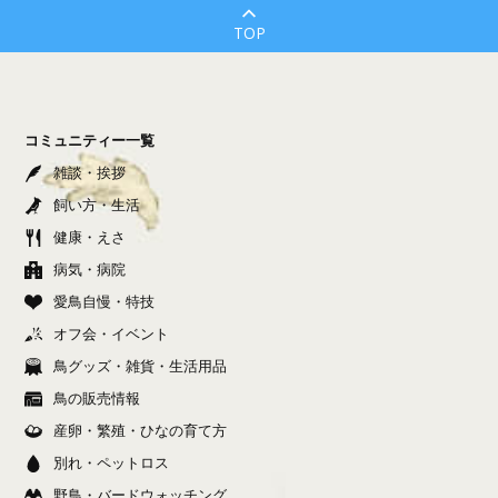
TOP
コミュニティー一覧
雑談・挨拶
飼い方・生活
健康・えさ
病気・病院
愛鳥自慢・特技
オフ会・イベント
鳥グッズ・雑貨・生活用品
鳥の販売情報
産卵・繁殖・ひなの育て方
別れ・ペットロス
野鳥・バードウォッチング