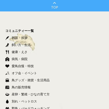
TOP
コミュニティー一覧
雑談・挨拶
飼い方・生活
健康・えさ
病気・病院
愛鳥自慢・特技
オフ会・イベント
鳥グッズ・雑貨・生活用品
鳥の販売情報
産卵・繁殖・ひなの育て方
別れ・ペットロス
野鳥・バードウォッチング