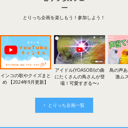
とりっち企画を楽しもう！参加しよう！
鳥の声あ
アイドル(YOASOBI)の曲
インコの歌やクイズまと
激ム
にたくさんの鳥さんが登
め 【2024年9月更新】
場！可愛すぎる〜♪
とりっち企画一覧