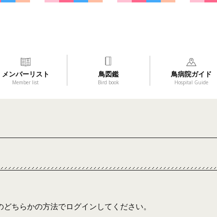
メンバーリスト
鳥図鑑
鳥病院ガイド
Member list
Bird book
Hospital Guide
のどちらかの方法でログインしてください。