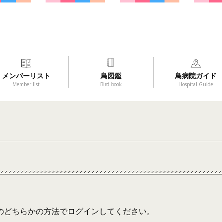
メンバーリスト
鳥図鑑
鳥病院ガイド
Member list
Bird book
Hospital Guide
のどちらかの方法でログインしてください。