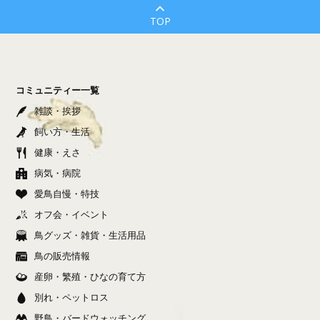
TOP
コミュニティー一覧
雑談・挨拶
飼い方・生活
健康・えさ
病気・病院
愛鳥自慢・特技
オフ会・イベント
鳥グッズ・雑貨・生活用品
鳥の販売情報
産卵・繁殖・ひなの育て方
別れ・ペットロス
野鳥・バードウォッチング