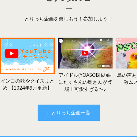
とりっち企画を楽しもう！参加しよう！
鳥の声あ
アイドル(YOASOBI)の曲
インコの歌やクイズまと
激ム
にたくさんの鳥さんが登
め 【2024年9月更新】
場！可愛すぎる〜♪
とりっち企画一覧