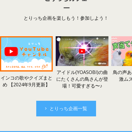
とりっち企画を楽しもう！参加しよう！
鳥の声あ
アイドル(YOASOBI)の曲
インコの歌やクイズまと
激ム
にたくさんの鳥さんが登
め 【2024年9月更新】
場！可愛すぎる〜♪
とりっち企画一覧