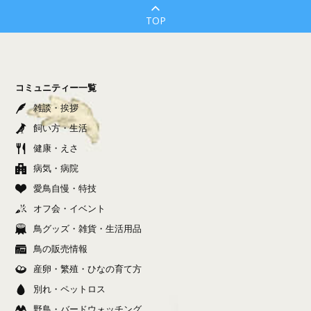
TOP
コミュニティー一覧
雑談・挨拶
飼い方・生活
健康・えさ
病気・病院
愛鳥自慢・特技
オフ会・イベント
鳥グッズ・雑貨・生活用品
鳥の販売情報
産卵・繁殖・ひなの育て方
別れ・ペットロス
野鳥・バードウォッチング