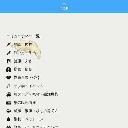
TOP
コミュニティー一覧
雑談・挨拶
飼い方・生活
健康・えさ
病気・病院
愛鳥自慢・特技
オフ会・イベント
鳥グッズ・雑貨・生活用品
鳥の販売情報
産卵・繁殖・ひなの育て方
別れ・ペットロス
野鳥・バードウォッチング