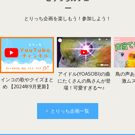
とりっち企画を楽しもう！参加しよう！
鳥の声あ
アイドル(YOASOBI)の曲
インコの歌やクイズまと
激ム
にたくさんの鳥さんが登
め 【2024年9月更新】
場！可愛すぎる〜♪
とりっち企画一覧