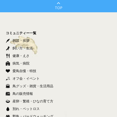
TOP
コミュニティー一覧
雑談・挨拶
飼い方・生活
健康・えさ
病気・病院
愛鳥自慢・特技
オフ会・イベント
鳥グッズ・雑貨・生活用品
鳥の販売情報
産卵・繁殖・ひなの育て方
別れ・ペットロス
野鳥・バードウォッチング