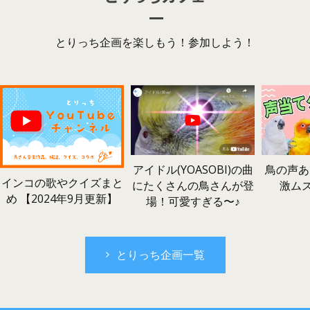
とりっち企画を楽しもう！参加しよう！
鳥の声あ
アイドル(YOASOBI)の曲
インコの歌やクイズまと
激ム
にたくさんの鳥さんが登
め 【2024年9月更新】
場！可愛すぎる〜♪
とりっち企画一覧