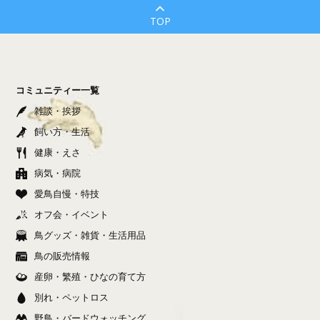
TOP
コミュニティー一覧
雑談・挨拶
飼い方・生活
健康・えさ
病気・病院
愛鳥自慢・特技
オフ会・イベント
鳥グッズ・雑貨・生活用品
鳥の販売情報
産卵・繁殖・ひなの育て方
別れ・ペットロス
野鳥・バードウォッチング