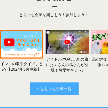
とりっち企画を楽しもう！参加しよう！
鳥の声あ
アイドル(YOASOBI)の曲
インコの歌やクイズまと
激ム
にたくさんの鳥さんが登
め 【2024年9月更新】
場！可愛すぎる〜♪
とりっち企画一覧