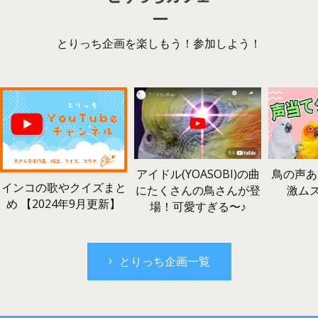
とりっち企画を楽しもう！参加しよう！
鳥の声あ
アイドル(YOASOBI)の曲
インコの歌やクイズまと
激ム
にたくさんの鳥さんが登
め 【2024年9月更新】
場！可愛すぎる〜♪
とりっち企画一覧