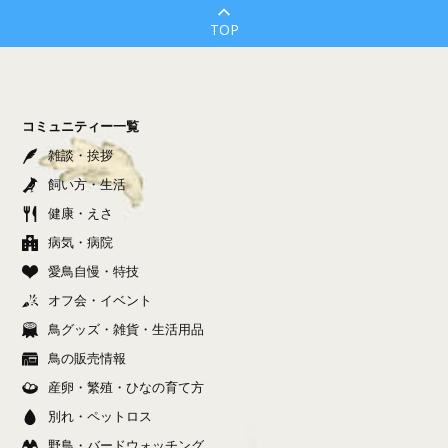
TOP
コミュニティー一覧
雑談・挨拶
飼い方・生活
健康・えさ
病気・病院
愛鳥自慢・特技
オフ会・イベント
鳥グッズ・雑貨・生活用品
鳥の販売情報
産卵・繁殖・ひなの育て方
別れ・ペットロス
野鳥・バードウォッチング