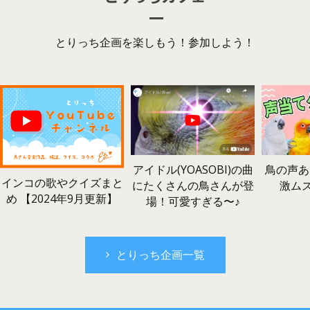
とりっち企画を楽しもう！参加しよう！
鳥の声あ
アイドル(YOASOBI)の曲
インコの歌やクイズまと
激ム
にたくさんの鳥さんが登
め 【2024年9月更新】
場！可愛すぎる〜♪
とりっち企画一覧