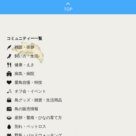
TOP
コミュニティー一覧
雑談・挨拶
飼い方・生活
健康・えさ
病気・病院
愛鳥自慢・特技
オフ会・イベント
鳥グッズ・雑貨・生活用品
鳥の販売情報
産卵・繁殖・ひなの育て方
別れ・ペットロス
野鳥・バードウォッチング