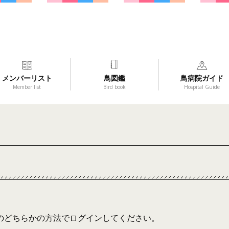
メンバーリスト
鳥図鑑
鳥病院ガイド
Member list
Bird book
Hospital Guide
のどちらかの方法でログインしてください。