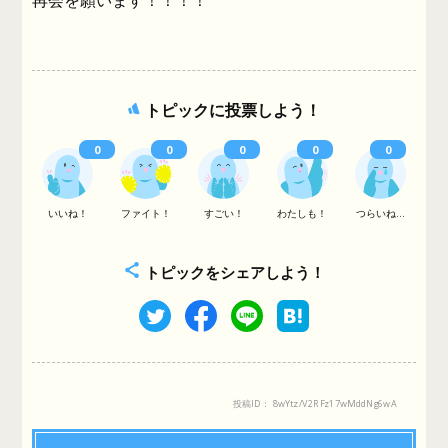
再会を願います！！！！
トピックに投票しよう！
0
0
0
0
0
いいね！
ファイト！
すごい！
わたしも！
つらいね...
トピックをシェアしよう！
投稿ID： 8wYtz/V2RFz17wMddNg6wA