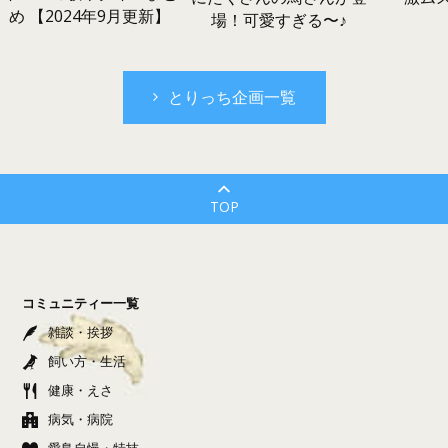
め 【2024年9月更新】
場！可愛すぎる〜♪
とりっち企画一覧
TOP
コミュニティー一覧
雑談・挨拶
飼い方・生活
健康・えさ
病気・病院
愛鳥自慢・特技