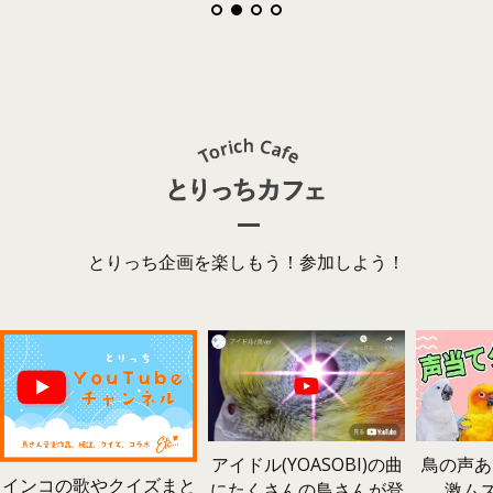
とりっち企画を楽しもう！参加しよう！
鳥の声あ
アイドル(YOASOBI)の曲
インコの歌やクイズまと
激ム
にたくさんの鳥さんが登