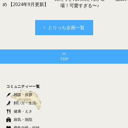
め 【2024年9月更新】
場！可愛すぎる〜♪
とりっち企画一覧
TOP
コミュニティー一覧
雑談・挨拶
飼い方・生活
健康・えさ
病気・病院
愛鳥自慢・特技