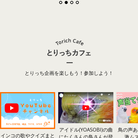
とりっち企画を楽しもう！参加しよう！
鳥の声あ
アイドル(YOASOBI)の曲
インコの歌やクイズまと
激ム
にたくさんの鳥さんが登