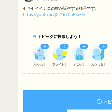
セキセイインコの雛が誕生する様子です。
https://youtu.be/jG216KCnBXw
トピックに投票しよう！
0
0
0
0
いいね！
ファイト！
すごい！
わたしも！
トピ