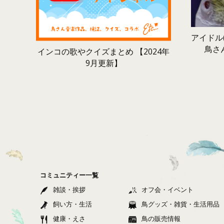
アイドル(
鳥さ
インコの歌やクイズまとめ 【2024年
9月更新】
コミュニティー一覧
雑談・挨拶
オフ会・イベント
飼い方・生活
鳥グッズ・雑貨・生活用品
健康・えさ
鳥の販売情報