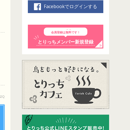
Facebookでログインする
会員登録は
無料
です！
とりっちメンバー新規登録
B2Q