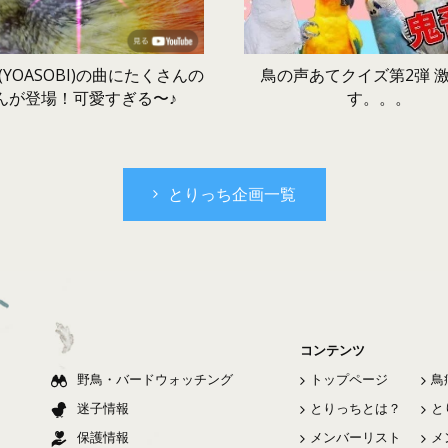
鳥の声あてクイズ第2弾 
YOASOBI)の曲にたくさんの
す。。。
んが登場！可愛すぎる〜♪
とりっち企画一覧
コンテンツ
野鳥・バードウォッチング
トップページ
鳥
迷子情報
とりっちとは？
と
保護情報
メンバーリスト
メ