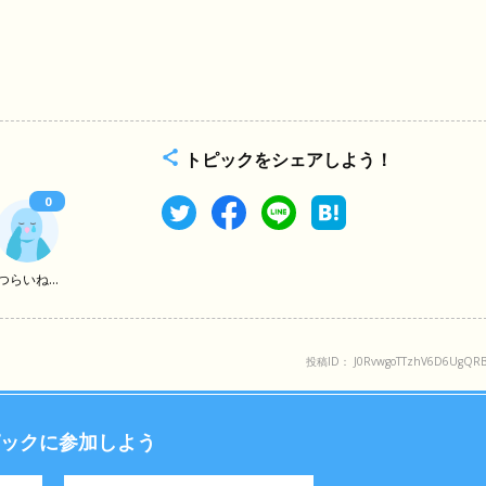
トピックをシェアしよう！
0
つらいね...
投稿ID： J0RvwgoTTzhV6D6UgQR
ックに参加しよう