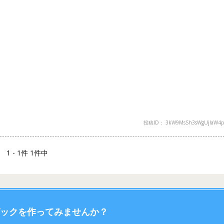
投稿ID： 3kW9MsSh3sWgUjIaW4p
1 - 1件 1件中
ックを作ってみませんか？