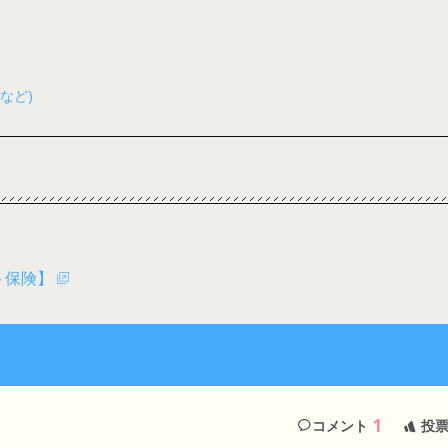
など)
ト保険】
1
コメント
投