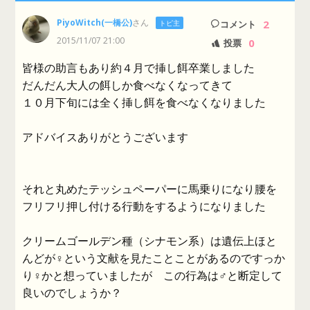
PiyoWitch(一橋公)
さん
2
トピ主
コメント
2015/11/07 21:00
0
投票
皆様の助言もあり約４月で挿し餌卒業しました
だんだん大人の餌しか食べなくなってきて
１０月下旬には全く挿し餌を食べなくなりました
アドバイスありがとうございます
それと丸めたテッシュペーパーに馬乗りになり腰を
フリフリ押し付ける行動をするようになりました
クリームゴールデン種（シナモン系）は遺伝上ほと
んどが♀という文献を見たことことがあるのですっか
り♀かと想っていましたが この行為は♂と断定して
良いのでしょうか？