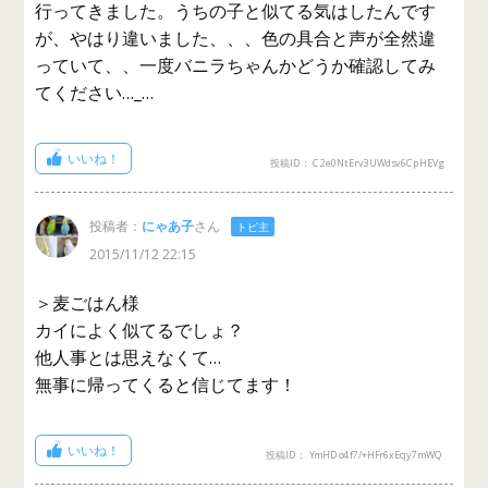
行ってきました。うちの子と似てる気はしたんです
が、やはり違いました、、、色の具合と声が全然違
っていて、、一度バニラちゃんかどうか確認してみ
てください…_…
いいね！
投稿ID： C2e0NtErv3UWdsv6CpHEVg
投稿者：
にゃあ子
さん
トピ主
2015/11/12 22:15
＞麦ごはん様
カイによく似てるでしょ？
他人事とは思えなくて…
無事に帰ってくると信じてます！
いいね！
投稿ID： YmHDo4f7/+HFr6xEqy7mWQ