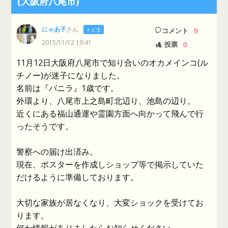
(大阪府八尾市)
にゃあ子
さん
9
トピ主
コメント
2015/11/12 19:41
0
投票
11月12日大阪府八尾市で知り合いのオカメインコ(ル
チノー)が迷子になりました。
名前は『バニラ』1歳です。
外環より、八尾市上之島町北辺り、池島の辺り。
近くにある福山通運や霊園方面へ向かって飛んで行
ったそうです。
警察への届け出済み。
現在、ポスターを作成しショップ等で掲示していた
だけるように準備しております。
大切な家族が居なくなり、大変ショックを受けてお
ります。