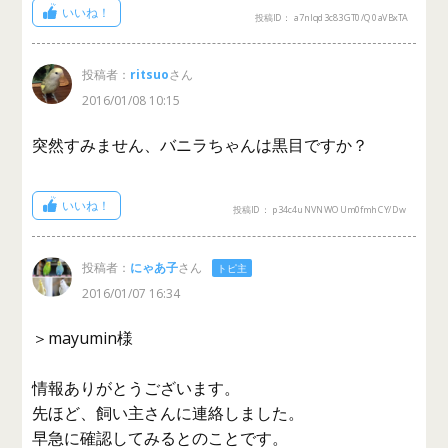
いいね！
投稿ID： a7nlqd3c83GT0/Q0aVBxTA
投稿者：
ritsuo
さん
2016/01/08 10:15
突然すみません、バニラちゃんは黒目ですか？
いいね！
投稿ID： p34c4uNVNWOUm0fmhCY/Dw
投稿者：
にゃあ子
さん
トピ主
2016/01/07 16:34
＞mayumin様
情報ありがとうございます。
先ほど、飼い主さんに連絡しました。
早急に確認してみるとのことです。