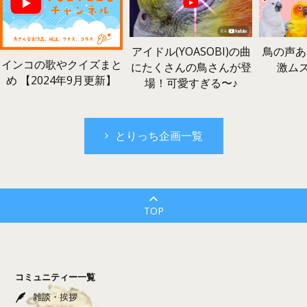
鳥の声あ
アイドル(YOASOBI)の曲
インコの歌やクイズまと
激ム
にたくさんの鳥さんが登
め 【2024年9月更新】
場！可愛すぎる〜♪
とりっち企画一覧
TOP
コミュニティー一覧
雑談・挨拶