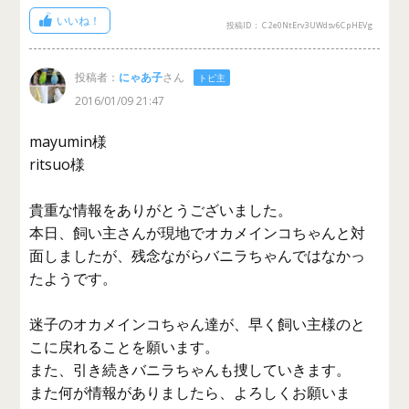
いいね！
投稿ID： C2e0NtErv3UWdsv6CpHEVg
投稿者：
にゃあ子
さん
トピ主
2016/01/09 21:47
mayumin様
ritsuo様
貴重な情報をありがとうございました。
本日、飼い主さんが現地でオカメインコちゃんと対
面しましたが、残念ながらバニラちゃんではなかっ
たようです。
迷子のオカメインコちゃん達が、早く飼い主様のと
こに戻れることを願います。
また、引き続きバニラちゃんも捜していきます。
また何が情報がありましたら、よろしくお願いま