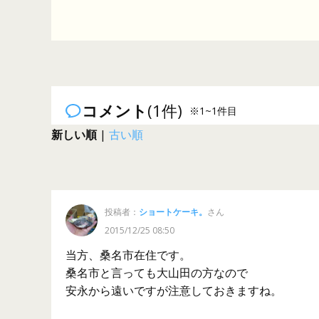
コメント
(1件)
※1~1件目
新しい順
|
古い順
投稿者：
ショートケーキ。
さん
2015/12/25 08:50
当方、桑名市在住です。
桑名市と言っても大山田の方なので
安永から遠いですが注意しておきますね。