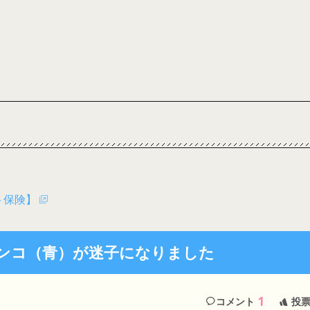
ト保険】
インコ（青）が迷子になりました
1
コメント
投