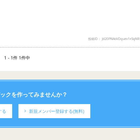
投稿ID： Jd20PNAoVDquev1+SqN
1 - 1件 1件中
ックを作ってみませんか？
する
新規メンバー登録する
(無料)