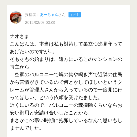
投稿者：
あーちゃん
さん
トピ主
2012/02/07 00:33
ナオさま
こんばんは。本当は私も対策して巣立つ迄見守って
あげたいのですが…。
そもそもの始まりは、遠方にいるこのマンションの
持主から
、空家のバルコニーで鳩の糞や鳴き声で近隣の住民
から苦情がきているので何とかしてほしいというク
レームが管理人さんから入っているので一度見に行
ってほしい、という依頼を受けたました。
近くにいるので、バルコニーの糞掃除くらいならお
安い御用と安請け合いしたことから…。
まさかこの寒い時期に抱卵しているなんて思いもし
ませんでした。