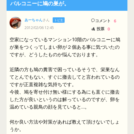
バルコニーに鳩の巣が。
あーちゃん
さん
6
トピ主
コメント
2012/02/06 12:45
0
投票
空家になっているマンション10階のバルコニーに鳩
が巣をつくってしまい卵が２個ある事に気づいたの
ですが、どうしたものか悩んでおります。
近隣の方も鳩の糞害で困っているそうで、栄巣なん
てとんでもない、すぐに撤去してと言われているの
ですが正直複雑な気持ちです。
今後、鳩を寄せ付け無い様にする為にも直ぐに撤去
した方が良いというのは解っているのですが、卵を
温めている親鳥の顔を見ていると…。
何か良い方法や対策があれば教えて頂けないでしょ
うか。