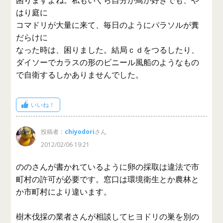
困りますよね。私もいくら自分が鳥が好きでも、や
はり庭に
コマドリが大量に来て、毎日のようにパラソルが糞
だらけに
なった時は、困りました。結局ｃｄをつるしたり、
ダイソーでカラスの形のビニール風船のようなもの
で自衛するしかありませんでした。
いいね！
投稿者：
chiyodori
さん
2012/02/06 19:21
ののさんが書かれているように卵の採取は違法で市
町村の許可が必要です。窓口は環境衛生とか農林と
か市町村により違います。
樹木伐採の業者さんが相談してヒヨドリの巣を別の