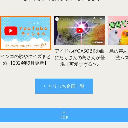
鳥の声あ
アイドル(YOASOBI)の曲
インコの歌やクイズまと
激ム
にたくさんの鳥さんが登
め 【2024年9月更新】
場！可愛すぎる〜♪
とりっち企画一覧
TOP