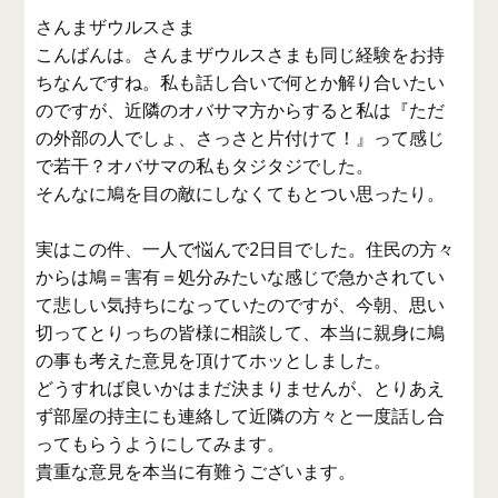
さんまザウルスさま
こんばんは。さんまザウルスさまも同じ経験をお持
ちなんですね。私も話し合いで何とか解り合いたい
のですが、近隣のオバサマ方からすると私は『ただ
の外部の人でしょ、さっさと片付けて！』って感じ
で若干？オバサマの私もタジタジでした。
そんなに鳩を目の敵にしなくてもとつい思ったり。
実はこの件、一人で悩んで2日目でした。住民の方々
からは鳩＝害有＝処分みたいな感じで急かされてい
て悲しい気持ちになっていたのですが、今朝、思い
切ってとりっちの皆様に相談して、本当に親身に鳩
の事も考えた意見を頂けてホッとしました。
どうすれば良いかはまだ決まりませんが、とりあえ
ず部屋の持主にも連絡して近隣の方々と一度話し合
ってもらうようにしてみます。
貴重な意見を本当に有難うございます。