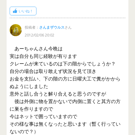
いいね！
投稿者：
さんまザウルス
さん
2012/02/06 20:02
あーちゃんさん今晩は
実は自分も同じ経験が有ります
クレームが来ているのは下の階からでしょうか？
自分の場合は取り敢えず状況を見て頂き
お金を支払い、下の階の方に日曜大工で糞がかから
ぬようにしました
意外と話し合うと解り合えると思うのですが
後は外側に物を置かないで内側に置くと其方の方
に巣を作りますので
今はネットで囲っていますので
その様な事は無くなったと思います（暫く行ってい
ないので？）