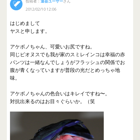
投稿者：
退会ユーザー
さん
2012/02/10 12:06
はじめまして
ヤスと申します。
アケボノちゃん、可愛いお尻ですね。
同じピオヌスでも我が家のスミレインコは幸福の赤
パンツは一緒なんでしょうがフラッシュの関係でお
腹が青くなっていますが普段の光だとめっちゃ地
味。
アケボノちゃんの色合いはキレイですね〜。
対抗出来るのはお目々ぐらいか。（笑