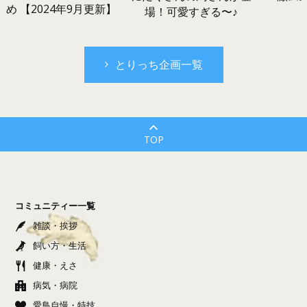
め 【2024年9月更新】
場！可愛すぎる〜♪
とりっち企画一覧
TOP
コミュニティー一覧
雑談・挨拶
飼い方・生活
健康・えさ
病気・病院
愛鳥自慢・特技