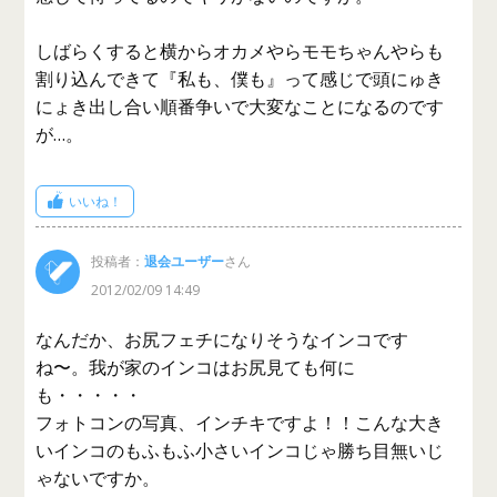
しばらくすると横からオカメやらモモちゃんやらも
割り込んできて『私も、僕も』って感じで頭にゅき
にょき出し合い順番争いで大変なことになるのです
が…。
いいね！
投稿者：
退会ユーザー
さん
2012/02/09 14:49
なんだか、お尻フェチになりそうなインコです
ね〜。我が家のインコはお尻見ても何に
も・・・・・
フォトコンの写真、インチキですよ！！こんな大き
いインコのもふもふ小さいインコじゃ勝ち目無いじ
ゃないですか。