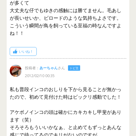
が多くて
大丈夫な仔でもゆきの感触には勝てません。毛あし
が長いせいか、ビロードのような気持ちよさです。
こういう瞬間が鳥を飼っている至福の時なんですよ
ね！！
いいね！
投稿者：
あーちゃん
さん
トピ主
2012/02/10 00:35
私も普段インコのおしりを下から見ることが無かっ
たので、初めて見付けた時はビックリ感動でした！
アケボノインコの頭は確かにカキカキし甲斐があり
ます（笑）
そろそろもういいかなぁ、と止めてもずっとあんな
感じで待ってるのでキリがないのですが。