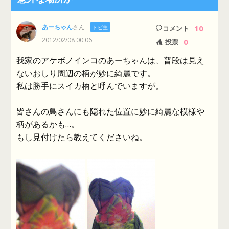
あーちゃん
さん
10
トピ主
コメント
2012/02/08 00:06
0
投票
我家のアケボノインコのあーちゃんは、普段は見え
ないおしり周辺の柄が妙に綺麗です。
私は勝手にスイカ柄と呼んでいますが。
皆さんの鳥さんにも隠れた位置に妙に綺麗な模様や
柄があるかも…。
もし見付けたら教えてくださいね。