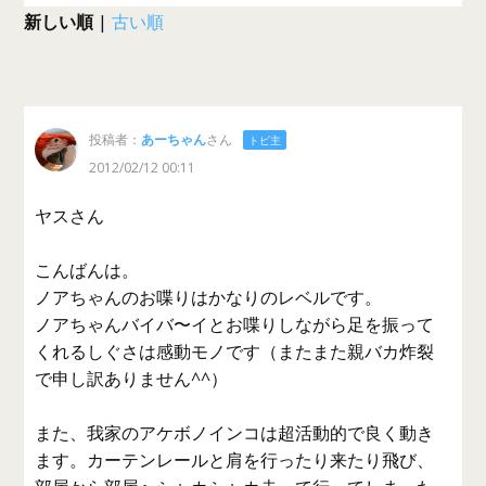
新しい順
|
古い順
投稿者：
あーちゃん
さん
トピ主
2012/02/12 00:11
ヤスさん
こんばんは。
ノアちゃんのお喋りはかなりのレベルです。
ノアちゃんバイバ〜イとお喋りしながら足を振って
くれるしぐさは感動モノです（またまた親バカ炸裂
で申し訳ありません^^）
また、我家のアケボノインコは超活動的で良く動き
ます。カーテンレールと肩を行ったり来たり飛び、