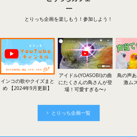
とりっち企画を楽しもう！参加しよう！
鳥の声あ
アイドル(YOASOBI)の曲
インコの歌やクイズまと
激ム
にたくさんの鳥さんが登
め 【2024年9月更新】
場！可愛すぎる〜♪
とりっち企画一覧