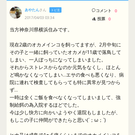
あやたん
さん
0
トピ主
コメント
2017/04/03 03:34
0
投票
当方神奈川県横浜住みです。
現在2歳のオカメインコを飼ってますが、2月中旬に
その子と一緒に飼っていたオカメが11歳で落鳥して
しまい、一人ぼっちになってしまいました。
それからストレスからなのか元気をなくし、ほとん
ど鳴かなくなってしまい…エサの食べも悪くなり、病
院に連れて検査してもらっても特に異常が見つから
ず…
一時は全くご飯を食べなくなってしまいまして、強
制給餌の為入院するほどでした。
今は少し快方に向かいようやく退院もしましたが、
もしこの子に仲間ができたらと思い(´；ω；`)