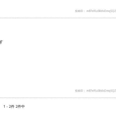
投稿ID： mB7elFLsS8dlxDmqSQZ
す
投稿ID： mB7elFLsS8dlxDmqSQZ
1 - 2件 2件中