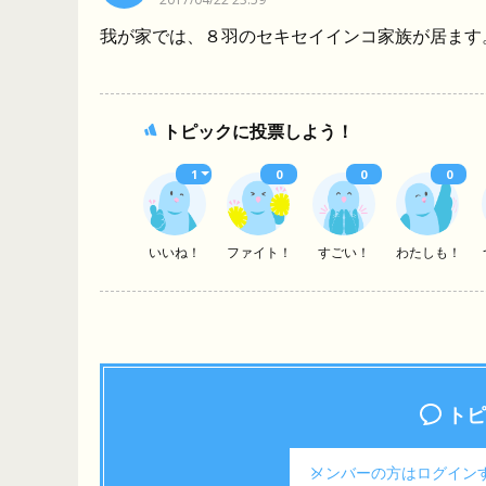
我が家では、８羽のセキセイインコ家族が居ます
トピックに投票しよう！
1
0
0
0
いいね！
ファイト！
すごい！
わたしも！
トピ
メンバーの方は
ログイン