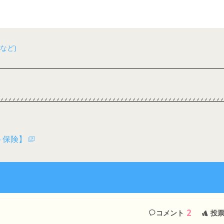
など)
ト保険】
2
コメント
投