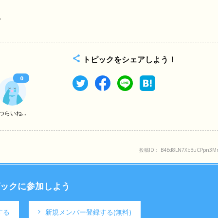
。
トピックをシェアしよう！
0
つらいね...
投稿ID： B4Ed8LN7XbBuCPpn3Mr
ックに参加しよう
する
新規メンバー登録する
(無料)