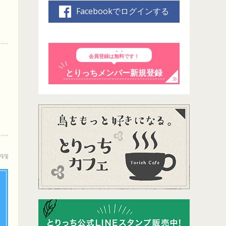
Facebookでログインする
会員登録は
無料
です！
とりっちメンバー新規登録
q/g