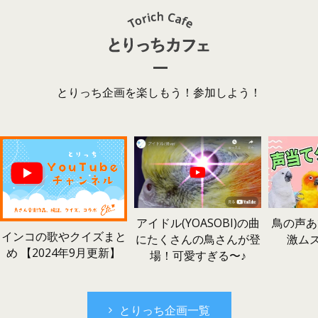
とりっち企画を楽しもう！参加しよう！
鳥の声あ
アイドル(YOASOBI)の曲
インコの歌やクイズまと
激ム
にたくさんの鳥さんが登
め 【2024年9月更新】
場！可愛すぎる〜♪
とりっち企画一覧