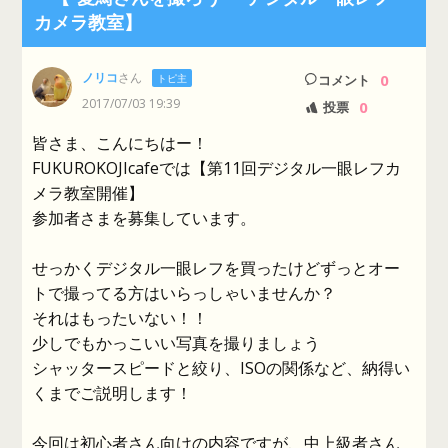
カメラ教室】
ノリコ
さん
0
トピ主
コメント
2017/07/03 19:39
0
投票
皆さま、こんにちはー！
FUKUROKOJIcafeでは【第11回デジタル一眼レフカ
メラ教室開催】
参加者さまを募集しています。
せっかくデジタル一眼レフを買ったけどずっとオー
トで撮ってる方はいらっしゃいませんか？
それはもったいない！！
少しでもかっこいい写真を撮りましょう
シャッタースピードと絞り、ISOの関係など、納得い
くまでご説明します！
今回は初心者さん向けの内容ですが、中上級者さん