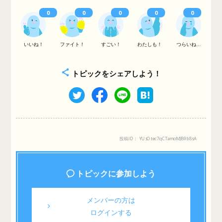
0
0
0
0
0
いいね！
ファイト！
すごい！
わたしも！
つらいね...
トピックをシェアしよう！
投稿ID： YUsOtec7qCTamoMJB9b8sA
トピックに参加しよう
メンバーの方は
ログインする