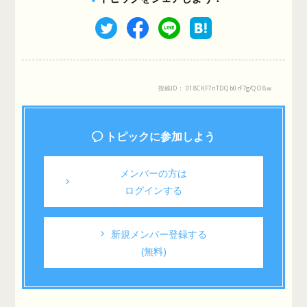
投稿ID： 018CKF7nTDQb0rF7g/QO8w
トピックに参加しよう
メンバーの方は
ログインする
新規メンバー登録する
(無料)