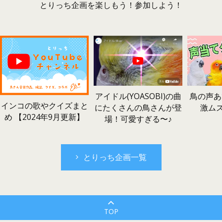
とりっち企画を楽しもう！参加しよう！
鳥の声あ
アイドル(YOASOBI)の曲
インコの歌やクイズまと
激ム
にたくさんの鳥さんが登
め 【2024年9月更新】
場！可愛すぎる〜♪
とりっち企画一覧
TOP