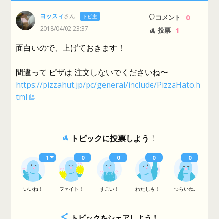
ヨッスィ
さん
0
トピ主
コメント
2018/04/02 23:37
1
投票
面白いので、上げておきます！
間違って ピザは 注文しないでくださいね〜
https://pizzahut.jp/pc/general/include/PizzaHato.h
tml
トピックに投票しよう！
1
0
0
0
0
いいね！
ファイト！
すごい！
わたしも！
つらいね...
トピックをシェアしよう！