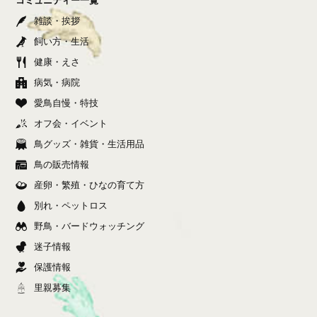
雑談・挨拶
飼い方・生活
健康・えさ
病気・病院
愛鳥自慢・特技
オフ会・イベント
鳥グッズ・雑貨・生活用品
鳥の販売情報
産卵・繁殖・ひなの育て方
別れ・ペットロス
野鳥・バードウォッチング
迷子情報
保護情報
里親募集