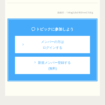
投稿ID： 1kKxg2L8vSf6EXmnCl5tSg
トピックに参加しよう
メンバーの方は
ログインする
新規メンバー登録する
(無料)