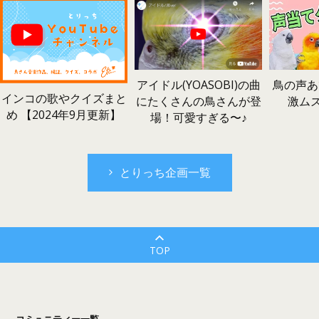
鳥の声あ
アイドル(YOASOBI)の曲
インコの歌やクイズまと
激ム
にたくさんの鳥さんが登
め 【2024年9月更新】
場！可愛すぎる〜♪
とりっち企画一覧
TOP
コミュニティー一覧