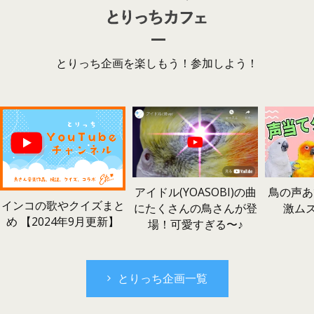
とりっち企画を楽しもう！参加しよう！
鳥の声あ
アイドル(YOASOBI)の曲
インコの歌やクイズまと
激ム
にたくさんの鳥さんが登
め 【2024年9月更新】
場！可愛すぎる〜♪
とりっち企画一覧