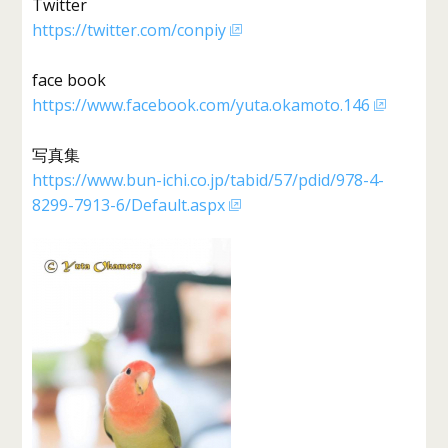
Twitter
https://twitter.com/conpiy
face book
https://www.facebook.com/yuta.okamoto.146
写真集
https://www.bun-ichi.co.jp/tabid/57/pdid/978-4-
8299-7913-6/Default.aspx