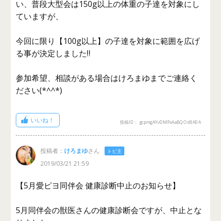
い、普段大型会は150g以上の体重の子達を対象にし
ていますが、
今回に限り【100g以上】の子達を対象に範囲を広げ
る事が決定しました‼️
参加希望、相談がある場合はけろまゆまでご連絡く
ださい(*^^*)
いいね！
投稿ID： gcpmgAYvDMPxAaBQOd8K0A
投稿者：
けろまゆ
さん
トピ主
2019/03/21 21:59
【5月愛ピヨ同伴会 健康診断中止のお知らせ】
5月同伴会の獣医さんの健康診断会ですが、中止とな