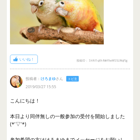
いいね！
投稿ID： ShNl1qXhMeYXwWS5LWqFJg
投稿者：
けろまゆ
さん
トピ主
2019/03/27 15:55
こんにちは！
本日より同伴無しの一般参加の受付を開始しました
(*'▽'*)
参加希望の方はけろまゆまでメッセージをお願いし