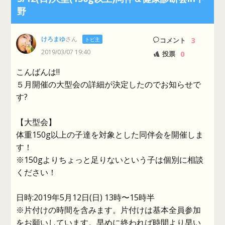
野
けろまゆ
さん
3
トピ主
コメント
2019/03/07 19:40
0
投票
こんばんは‼️
５月開催の大型会の詳細が決定したのでお知らせで
す?
【大型会】
体重150g以上の子達を対象とした同伴会を開催しま
す！
※150gよりちょっと足りないという子は個別に相談
ください！
日時:2019年5月12日(日) 13時〜15時半
※片付けの時間を含みます。片付けは基本全員参加
をお願いしています。早めに終われば時間より早い