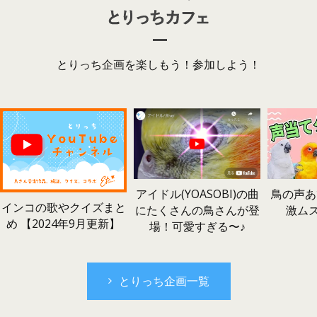
とりっち企画を楽しもう！参加しよう！
鳥の声あ
アイドル(YOASOBI)の曲
インコの歌やクイズまと
激ム
にたくさんの鳥さんが登
め 【2024年9月更新】
場！可愛すぎる〜♪
とりっち企画一覧