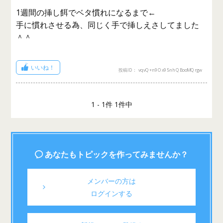
1週間の挿し餌でベタ慣れになるまで←
手に慣れさせる為、同じく手で挿しえさしてました
＾＾
いいね！
投稿ID： vqvQ+n9Ox95nhQBooMQrgw
1 - 1件 1件中
あなたもトピックを作ってみませんか？
メンバーの方は
ログインする