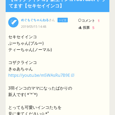
てます【セキセイインコ】
めぐもぐちゃんねる
さん
1
トピ主
コメント
2019/05/15 14:48
5
投票
セキセイインコ
ぷーちゃん(ブルー)
ティーちゃん(ノーマル)
コザクラインコ
きゅあちゃん
https://youtu.be/m5WAsRu7B9E
3羽インコのママになったばかりの
新人です(​ *´꒳`*​)
とっても可愛いインコたちを
見に来てください✩.*˚