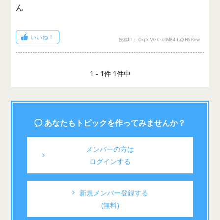
ん
いいね！
投稿ID： OqTeMGCs/2M64lfpQHSRew
1 - 1件 1件中
あなたもトピックを作ってみませんか？
メンバーの方は
ログインする
新規メンバー登録する
(無料)