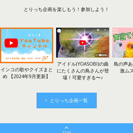
とりっち企画を楽しもう！参加しよう！
鳥の声あ
アイドル(YOASOBI)の曲
インコの歌やクイズまと
激ム
にたくさんの鳥さんが登
め 【2024年9月更新】
場！可愛すぎる〜♪
とりっち企画一覧
TOP