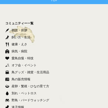
コミュニティー一覧
雑談・挨拶
飼い方・生活
健康・えさ
病気・病院
愛鳥自慢・特技
オフ会・イベント
鳥グッズ・雑貨・生活用品
鳥の販売情報
産卵・繁殖・ひなの育て方
別れ・ペットロス
野鳥・バードウォッチング
迷子情報