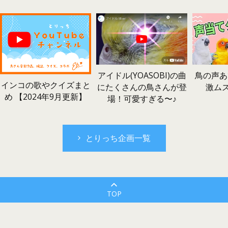
鳥の声あ
アイドル(YOASOBI)の曲
インコの歌やクイズまと
激ム
にたくさんの鳥さんが登
め 【2024年9月更新】
場！可愛すぎる〜♪
とりっち企画一覧
TOP