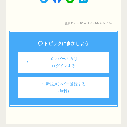
投稿ID： mj1iPn6vUcXmDMPbR+n1Sw
トピックに参加しよう
メンバーの方は
ログインする
新規メンバー登録する
(無料)