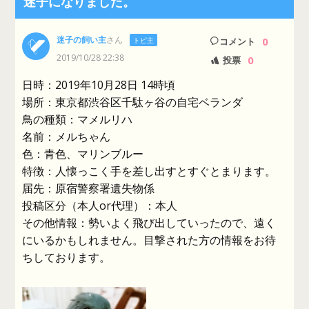
迷子になりました。
迷子の飼い主
さん
0
トピ主
コメント
2019/10/28 22:38
0
投票
日時：2019年10月28日 14時頃
場所：東京都渋谷区千駄ヶ谷の自宅ベランダ
鳥の種類：マメルリハ
名前：メルちゃん
色：青色、マリンブルー
特徴：人懐っこく手を差し出すとすぐとまります。
届先：原宿警察署遺失物係
投稿区分（本人or代理）：本人
その他情報：勢いよく飛び出していったので、遠く
にいるかもしれません。目撃された方の情報をお待
ちしております。