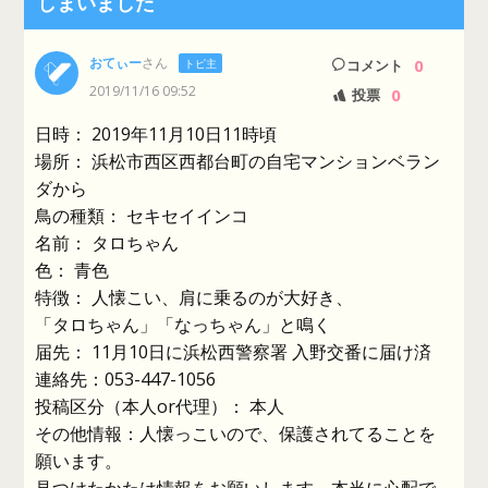
しまいました
おてぃー
さん
0
トピ主
コメント
2019/11/16 09:52
0
投票
日時： 2019年11月10日11時頃
場所： 浜松市西区西都台町の自宅マンションベラン
ダから
鳥の種類： セキセイインコ
名前： タロちゃん
色： 青色
特徴： 人懐こい、肩に乗るのが大好き、
「タロちゃん」「なっちゃん」と鳴く
届先： 11月10日に浜松西警察署 入野交番に届け済
連絡先：053-447-1056
投稿区分（本人or代理）： 本人
その他情報：人懐っこいので、保護されてることを
願います。