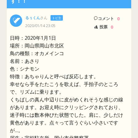
す！！
るぅくん
さん
0
トピ主
コメント
2020/01/14 23:05
0
投票
日時：2020年1月1日
場所：岡山県岡山市北区
鳥の種類：オカメインコ
名前：あさり
色：シナモン
特徴：あちゃりんと呼べば反応します。
幸せなら手をたたこうを歌えば、手拍子のところ
で、リズムに乗ります。
くちばしの真ん中辺りに皮がめくれそうな感じの線
があります。お迎え時にクリッピングされており、
迷子時には数本伸びた状態でした。肩に、少しだけ
黄色があります。点々って言うぐらい小さいです
が…。