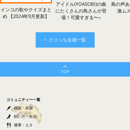
鳥の声あ
アイドル(YOASOBI)の曲
インコの歌やクイズまと
激ム
にたくさんの鳥さんが登
め 【2024年9月更新】
場！可愛すぎる〜♪
とりっち企画一覧
TOP
コミュニティー一覧
雑談・挨拶
飼い方・生活
健康・えさ