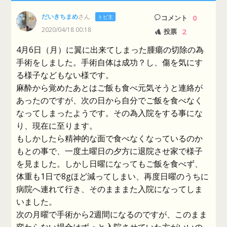
だいきちまめ
さん
0
トピ主
コメント
2020/04/18 00:18
2
投票
4月6日（月）に翼に出来てしまった腫瘍の切除の為
手術をしました。手術自体は成功？し、傷を気にす
る様子などもない様です。
麻酔から覚めたあとはご飯も食べ元気そうと連絡が
あったのですが、次の日から自分でご飯を食べなく
なってしまったようです。その為入院をする事にな
り、現在に至ります。
もしかしたら精神的な面で食べなくなっているのか
もとの事で、一度土曜日の夕方に退院させ家で様子
を見ました。しかし日曜になってもご飯を食べず、
体重も1日で8gほど減ってしまい、再度日曜のうちに
病院へ連れて行き、そのまままた入院になってしま
いました。
次の月曜で手術から2週間になるのですが、このまま