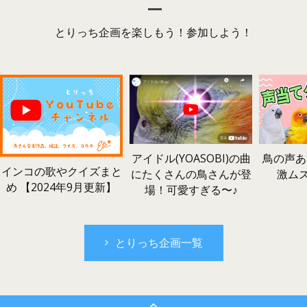
とりっち企画を楽しもう！参加しよう！
鳥の声あ
アイドル(YOASOBI)の曲
インコの歌やクイズまと
激ム
にたくさんの鳥さんが登
め 【2024年9月更新】
場！可愛すぎる〜♪
とりっち企画一覧