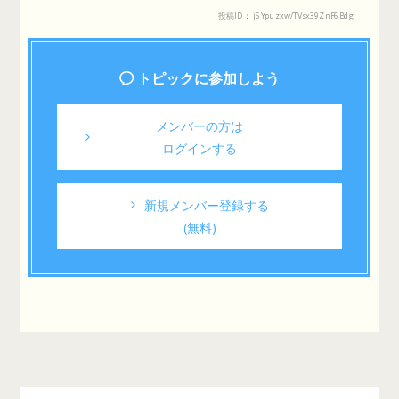
投稿ID： jSYpuzxw/TVsx39ZnF6Bdg
トピックに参加しよう
メンバーの方は
ログインする
新規メンバー登録する
(無料)