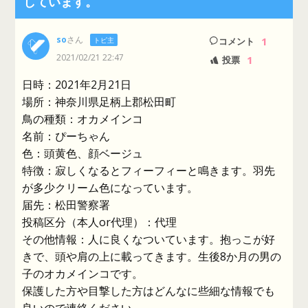
しています。
so
さん
1
トピ主
コメント
2021/02/21 22:47
1
投票
日時：2021年2月21日
場所：神奈川県足柄上郡松田町
鳥の種類：オカメインコ
名前：ぴーちゃん
色：頭黄色、顔ベージュ
特徴：寂しくなるとフィーフィーと鳴きます。羽先
が多少クリーム色になっています。
届先：松田警察署
投稿区分（本人or代理）：代理
その他情報：人に良くなついています。抱っこが好
きで、頭や肩の上に載ってきます。生後8か月の男の
子のオカメインコです。
保護した方や目撃した方はどんなに些細な情報でも