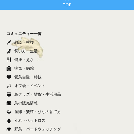
TOP
コミュニティー一覧
雑談・挨拶
飼い方・生活
健康・えさ
病気・病院
愛鳥自慢・特技
オフ会・イベント
鳥グッズ・雑貨・生活用品
鳥の販売情報
産卵・繁殖・ひなの育て方
別れ・ペットロス
野鳥・バードウォッチング