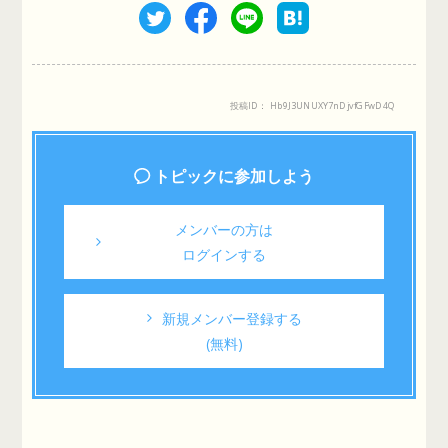
投稿ID： Hb9J3UNUXY7nDjvfGFwD4Q
トピックに参加しよう
メンバーの方は
ログインする
新規メンバー登録する
(無料)