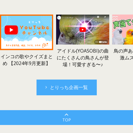
鳥の声あ
アイドル(YOASOBI)の曲
インコの歌やクイズまと
激ム
にたくさんの鳥さんが登
め 【2024年9月更新】
場！可愛すぎる〜♪
とりっち企画一覧
TOP