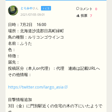
とりみや
さん
0
トピ主
コメント
2021/07/05 09:01
7
投票
日時：7月2日 16:00
場所：北海道沙流郡日高町緑町
鳥の種類：ルリコンゴウインコ
名前：ふうた
色：
特徴：
届先：
投稿区分（本人or代理）：代理 連絡は記載URLへ
その他情報：
https://twitter.com/largo_asia
目撃情報追加
3日（金）に門別駅近くの住宅の木の下にいたようで