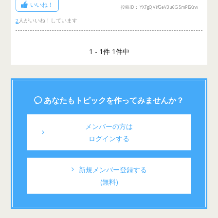
いいね！
投稿ID： YXFgQVifGeV3u6G5mPBXrw
2
1 - 1件 1件中
あなたもトピックを作ってみませんか？
メンバーの方は
ログインする
新規メンバー登録する
(無料)