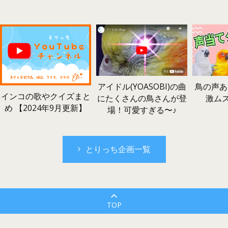
鳥の声あ
アイドル(YOASOBI)の曲
インコの歌やクイズまと
激ム
にたくさんの鳥さんが登
め 【2024年9月更新】
場！可愛すぎる〜♪
とりっち企画一覧
TOP