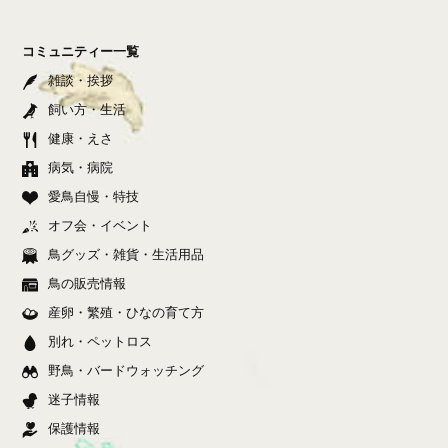
コミュニティー一覧
雑談・挨拶
飼い方・生活
健康・えさ
病気・病院
愛鳥自慢・特技
オフ会・イベント
鳥グッズ・雑貨・生活用品
鳥の販売情報
産卵・繁殖・ひなの育て方
別れ・ペットロス
野鳥・バードウォッチング
迷子情報
保護情報