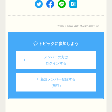
投稿ID： K0WuMq11MLVsDh4pRivT7Q
トピックに参加しよう
メンバーの方は
ログインする
新規メンバー登録する
(無料)