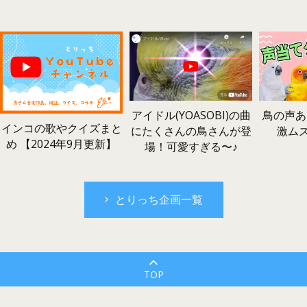
鳥の声あ
アイドル(YOASOBI)の曲
インコの歌やクイズまと
激ム
にたくさんの鳥さんが登
め 【2024年9月更新】
場！可愛すぎる〜♪
とりっち企画一覧
TOP