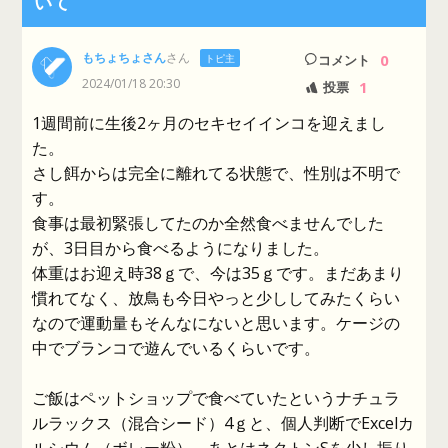
いて
もちょちょさん
さん
0
トピ主
コメント
2024/01/18 20:30
1
投票
1週間前に生後2ヶ月のセキセイインコを迎えまし
た。
さし餌からは完全に離れてる状態で、性別は不明で
す。
食事は最初緊張してたのか全然食べませんでした
が、3日目から食べるようになりました。
体重はお迎え時38ｇで、今は35ｇです。まだあまり
慣れてなく、放鳥も今日やっと少ししてみたくらい
なので運動量もそんなにないと思います。ケージの
中でブランコで遊んでいるくらいです。
ご飯はペットショップで食べていたというナチュラ
ルラックス（混合シード）4ｇと、個人判断でExcelカ