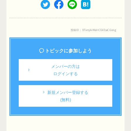
投稿ID： 8Txmj4vWaI+CE4EsaCGong
トピックに参加しよう
メンバーの方は
ログインする
新規メンバー登録する
(無料)