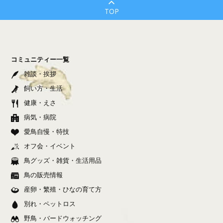
TOP
コミュニティー一覧
雑談・挨拶
飼い方・生活
健康・えさ
病気・病院
愛鳥自慢・特技
オフ会・イベント
鳥グッズ・雑貨・生活用品
鳥の販売情報
産卵・繁殖・ひなの育て方
別れ・ペットロス
野鳥・バードウォッチング