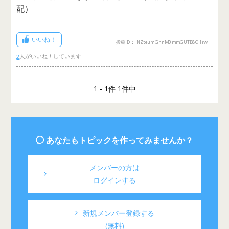
配）
いいね！
投稿ID： NZteumGhnM0mmGUTB8O1rw
2
1 - 1件 1件中
あなたもトピックを作ってみませんか？
メンバーの方は
ログインする
新規メンバー登録する
(無料)