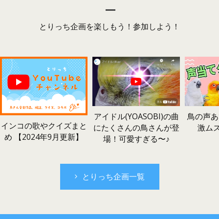
とりっち企画を楽しもう！参加しよう！
鳥の声あ
アイドル(YOASOBI)の曲
インコの歌やクイズまと
激ム
にたくさんの鳥さんが登
め 【2024年9月更新】
場！可愛すぎる〜♪
とりっち企画一覧