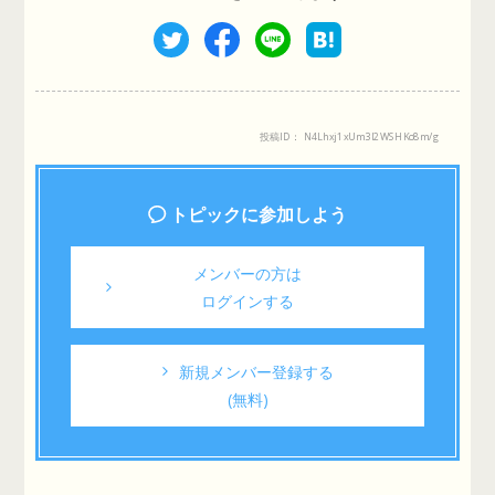
投稿ID： N4Lhxj1xUm3I2WSHKo8m/g
トピックに参加しよう
メンバーの方は
ログインする
新規メンバー登録する
(無料)