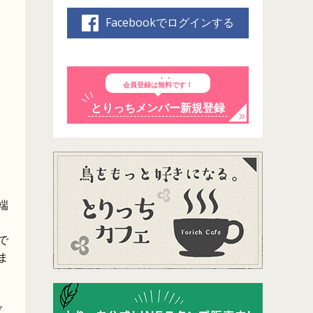
Facebookでログインする
会員登録は
無料
です！
とりっちメンバー新規登録
端
で
ま
立