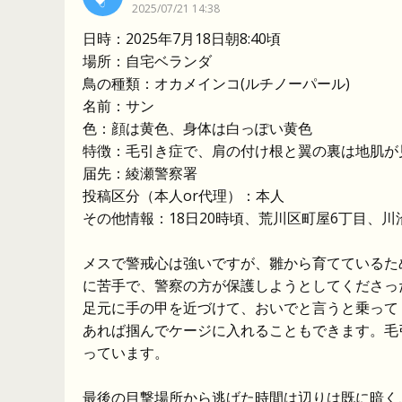
2025/07/21 14:38
日時：2025年7月18日朝8:40頃
場所：自宅ベランダ
鳥の種類：オカメインコ(ルチノーパール)
名前：サン
色：顔は黄色、身体は白っぽい黄色
特徴：毛引き症で、肩の付け根と翼の裏は地肌が
届先：綾瀬警察署
投稿区分（本人or代理）：本人
その他情報：18日20時頃、荒川区町屋6丁目、
メスで警戒心は強いですが、雛から育てているた
に苦手で、警察の方が保護しようとしてくださっ
足元に手の甲を近づけて、おいでと言うと乗って
あれば掴んでケージに入れることもできます。毛
っています。
最後の目撃場所から逃げた時間は辺りは既に暗く