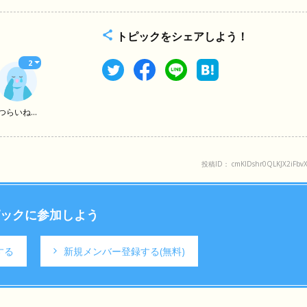
トピックをシェアしよう！
2
つらいね...
投稿ID： cmKIDshr0QLKJX2iFbv
ックに参加しよう
する
新規メンバー登録する
(無料)