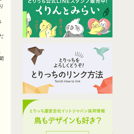
り
れ
だ
。
聞