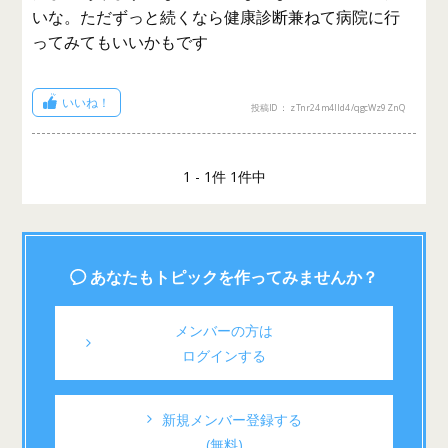
いな。ただずっと続くなら健康診断兼ねて病院に行
ってみてもいいかもです
いいね！
投稿ID： zTnr24m4lId4/qgcWz9ZnQ
1 - 1件 1件中
あなたもトピックを作ってみませんか？
メンバーの方は
ログインする
新規メンバー登録する
(無料)