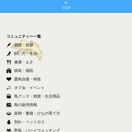
TOP
コミュニティー一覧
雑談・挨拶
飼い方・生活
健康・えさ
病気・病院
愛鳥自慢・特技
オフ会・イベント
鳥グッズ・雑貨・生活用品
鳥の販売情報
産卵・繁殖・ひなの育て方
別れ・ペットロス
野鳥・バードウォッチング