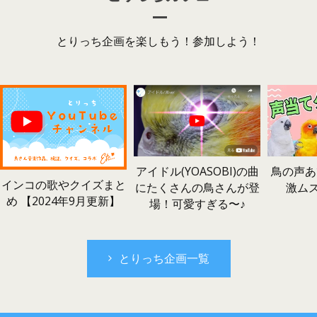
とりっち企画を楽しもう！参加しよう！
鳥の声あ
アイドル(YOASOBI)の曲
インコの歌やクイズまと
激ム
にたくさんの鳥さんが登
め 【2024年9月更新】
場！可愛すぎる〜♪
とりっち企画一覧