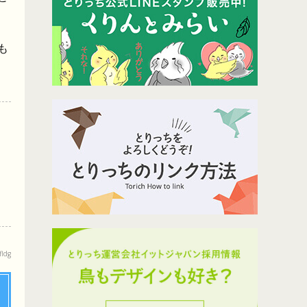
も
ldg