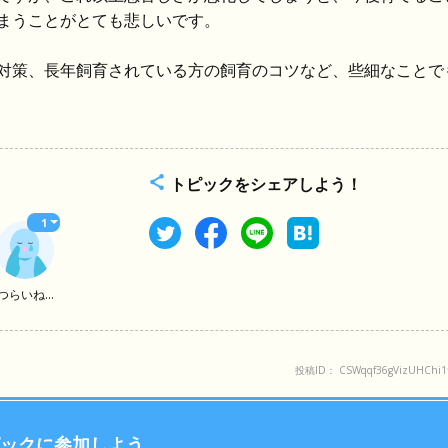
まうことがとても悲しいです。
対策、長年飼育されている方の飼育のコツなど、些細なことで
トピックをシェアしよう！
1
つらいね...
投稿ID： CSWqqf36gVizUHChi1f
ックに参加しよう