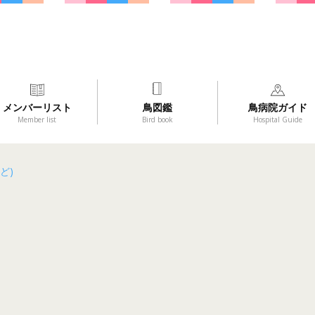
メンバーリスト
鳥図鑑
鳥病院ガイド
Member list
Bird book
Hospital Guide
ど)