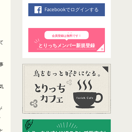
Facebookでログインする
会員登録は
無料
です！
て
とりっちメンバー新規登録
事
気
が
。
と