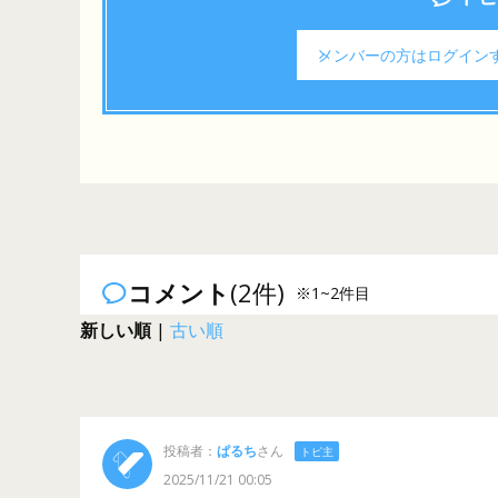
メンバーの方は
ログイン
コメント
(2件)
※1~2件目
新しい順
|
古い順
投稿者：
ぱるち
さん
トピ主
2025/11/21 00:05