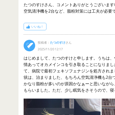
たつのすけさん、コメントありがとうございます
空気清浄機を2台など、脂粉対策には工夫が必要
いいね！
投稿者：
たつのすけ
さん
2025/11/20 12:17
はじめまして、たつのすけと申します。うちは、
情あってオカメインコを引き取ることになりまし
て、病院で最初フェキソフェナジンを処方されま
状は、治まりました、もちろん空気清浄機も2台
かなり脂粉が多いのが原因かなぁーと思いながら
もらいました。ただ、少し眠気をさそうので、寝