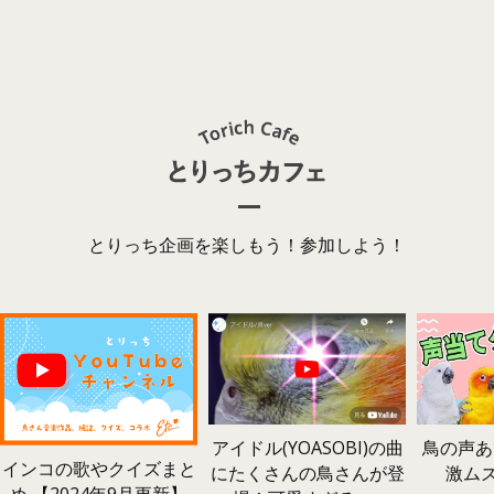
とりっち企画を楽しもう！参加しよう！
鳥の声あ
アイドル(YOASOBI)の曲
インコの歌やクイズまと
激ム
にたくさんの鳥さんが登
め 【2024年9月更新】