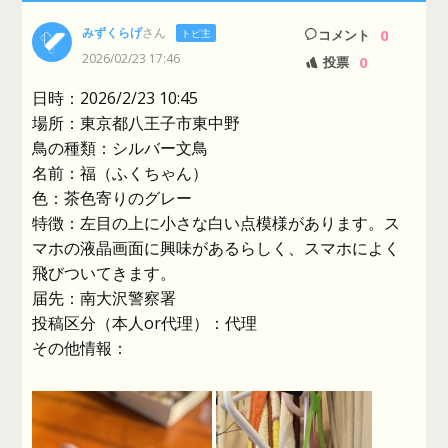
みずくらげ
さん
0
トピ主
コメント
2026/02/23 17:46
0
投票
日時：2026/2/23 10:45
場所：東京都八王子市東中野
鳥の種類：シルバー文鳥
名前：福（ふくちゃん）
色：茶色寄りのグレー
特徴：左目の上に小さな白い点模様があります。ス
マホの液晶画面に興味があるらしく、スマホによく
飛びついてきます。
届先：南大沢警察署
投稿区分（本人or代理）：代理
その他情報：