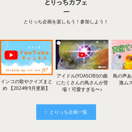
とりっち企画を楽しもう！参加しよう！
鳥の声あ
アイドル(YOASOBI)の曲
インコの歌やクイズまと
激ム
にたくさんの鳥さんが登
め 【2024年9月更新】
場！可愛すぎる〜♪
とりっち企画一覧