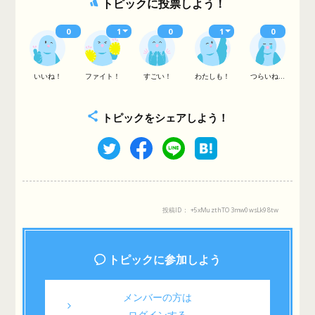
トピックに投票しよう！
0
1
0
1
0
いいね！
ファイト！
すごい！
わたしも！
つらいね...
トピックをシェアしよう！
投稿ID： +5xMuzthTO3mw0wsLk98tw
トピックに参加しよう
メンバーの方は
ログインする