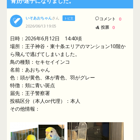
青)が迷子になりました。
いそあおちゃん
さん
0
トピ主
コメント
2026/06/13 19:05
0
投票
日時：2026年6月12日 14:40頃
場所：王子神谷・東十条エリアのマンション10階か
ら飛んで逃げてしまいました。
鳥の種類：セキセイインコ
名前：あおちゃん
色：頭が黄色、体が青色、羽がグレー
特徴：頬に青い斑点
届先：王子警察署
投稿区分（本人or代理）：本人
その他情報：