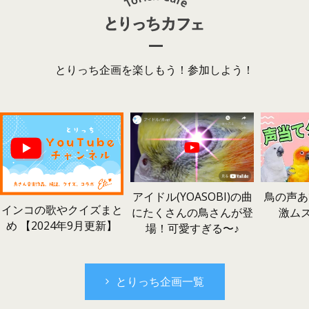
とりっち企画を楽しもう！参加しよう！
鳥の声あ
アイドル(YOASOBI)の曲
インコの歌やクイズまと
激ム
にたくさんの鳥さんが登
め 【2024年9月更新】
場！可愛すぎる〜♪
とりっち企画一覧