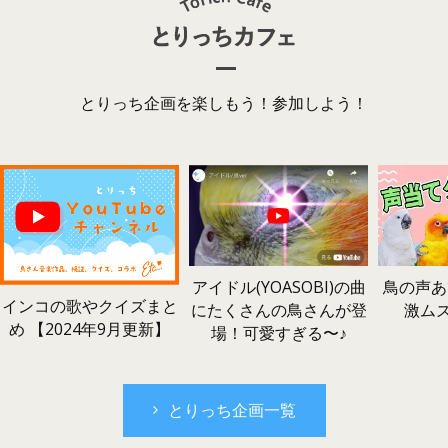
とりっち企画を楽しもう！参加しよう！
鳥の声あ
アイドル(YOASOBI)の曲
インコの歌やクイズまと
激ム
にたくさんの鳥さんが登
め 【2024年9月更新】
場！可愛すぎる〜♪
とりっち企画一覧