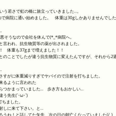
という若さで虹の橋に旅立っていきました…。
ので病院に通い始めました。 体重は30gしかありませんでし
…
悪そうなので会社を休んで(*_*病院へ。
と言われ、抗生物質等の薬が出されました。
！ 体重も37gまで増えました！！
とのことでしたが違う抗生物質に変えたんですが、それから2
…
さすがに体重減りすぎでヤバイので注射を打ちました。
来るように言われた
らつかまっていました… 歩き方もおかしい…
生(´･ω･`)
打ちました。
射しに来て下さい。と…
うね！と話してた矢先、次の日の朝亡くなっていました(/_)