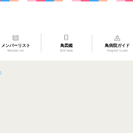
メンバーリスト
鳥図鑑
鳥病院ガイド
Member list
Bird book
Hospital Guide
)