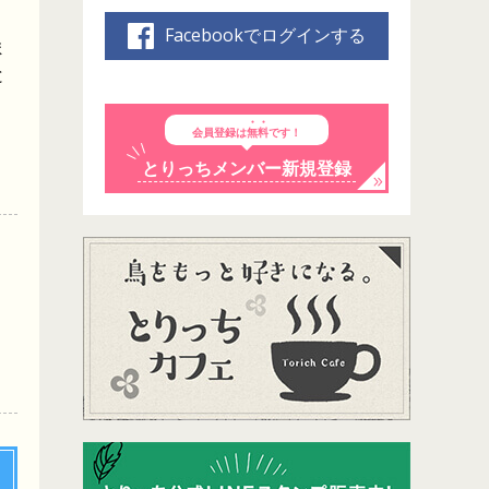
Facebookでログインする
ま
と
会員登録は
無料
です！
とりっちメンバー新規登録